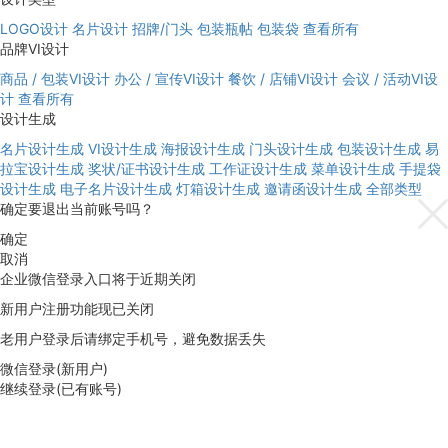
LOGO设计
名片设计
招牌/门头
包装瓶帖
包装袋
查看所有
品牌VI设计
商品 / 包装VI设计
办公 / 宣传VI设计
餐饮 / 店铺VI设计
会议 / 活动VI设
计
查看所有
设计生成
名片设计生成
VI设计生成
海报设计生成
门头设计生成
包装设计生成
易
拉宝设计生成
奖状/证书设计生成
工作证设计生成
菜单设计生成
手提袋
设计生成
电子名片设计生成
灯箱设计生成
邀请函设计生成
全部类型
确定要退出当前账号吗？
确定
取消
企业微信登录入口将于近期关闭
新用户注册功能现已关闭
老用户登录后请绑定手机号，避免数据丢失
微信登录(新用户)
继续登录(已有账号)