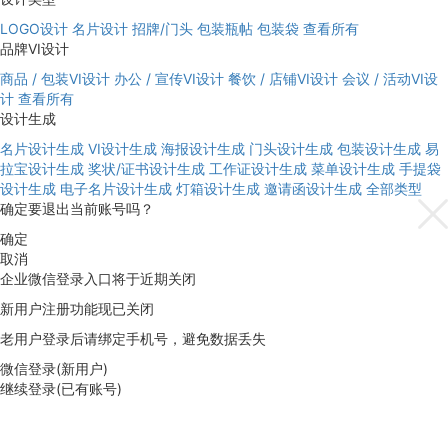
LOGO设计
名片设计
招牌/门头
包装瓶帖
包装袋
查看所有
品牌VI设计
商品 / 包装VI设计
办公 / 宣传VI设计
餐饮 / 店铺VI设计
会议 / 活动VI设
计
查看所有
设计生成
名片设计生成
VI设计生成
海报设计生成
门头设计生成
包装设计生成
易
拉宝设计生成
奖状/证书设计生成
工作证设计生成
菜单设计生成
手提袋
设计生成
电子名片设计生成
灯箱设计生成
邀请函设计生成
全部类型
确定要退出当前账号吗？
确定
取消
企业微信登录入口将于近期关闭
新用户注册功能现已关闭
老用户登录后请绑定手机号，避免数据丢失
微信登录(新用户)
继续登录(已有账号)