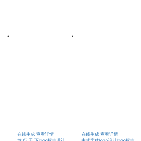
在线生成
查看详情
在线生成
查看详情
龙 行 天 下logo标志设计
中式字体logo设计logo标志