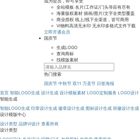
成为会员，即可享受
全站模板
名片/工作证/门头等应有尽有
海量版权素材
插画/图片/文字全类型覆盖
商业授权
线上/线下全渠道，皆可商用
VI物料高清无水印
无水印多格式文件下载
立即开通会员
国庆节
生成LOGO
查询商标
找模版素材
热门搜索
国庆节
中秋节
双11
万圣节
日签海报
首页
智能LOGO生成
设计生成
设计模板素材
LOGO定制服务
LOGO设
智能生成
智能LOGO生成
印章设计生成
徽章设计生成
图标设计生成
班徽设计生成
设计模版中心
设计类型
品牌VI设计
查看所有
设计类型