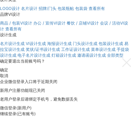
LOGO设计
名片设计
招牌/门头
包装瓶帖
包装袋
查看所有
品牌VI设计
商品 / 包装VI设计
办公 / 宣传VI设计
餐饮 / 店铺VI设计
会议 / 活动VI设
计
查看所有
设计生成
名片设计生成
VI设计生成
海报设计生成
门头设计生成
包装设计生成
易
拉宝设计生成
奖状/证书设计生成
工作证设计生成
菜单设计生成
手提袋
设计生成
电子名片设计生成
灯箱设计生成
邀请函设计生成
全部类型
确定要退出当前账号吗？
确定
取消
企业微信登录入口将于近期关闭
新用户注册功能现已关闭
老用户登录后请绑定手机号，避免数据丢失
微信登录(新用户)
继续登录(已有账号)