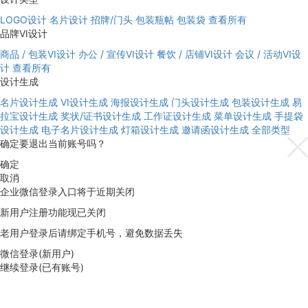
LOGO设计
名片设计
招牌/门头
包装瓶帖
包装袋
查看所有
品牌VI设计
商品 / 包装VI设计
办公 / 宣传VI设计
餐饮 / 店铺VI设计
会议 / 活动VI设
计
查看所有
设计生成
名片设计生成
VI设计生成
海报设计生成
门头设计生成
包装设计生成
易
拉宝设计生成
奖状/证书设计生成
工作证设计生成
菜单设计生成
手提袋
设计生成
电子名片设计生成
灯箱设计生成
邀请函设计生成
全部类型
确定要退出当前账号吗？
确定
取消
企业微信登录入口将于近期关闭
新用户注册功能现已关闭
老用户登录后请绑定手机号，避免数据丢失
微信登录(新用户)
继续登录(已有账号)