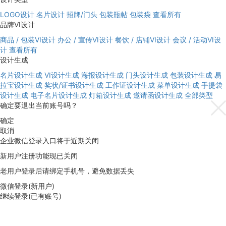
LOGO设计
名片设计
招牌/门头
包装瓶帖
包装袋
查看所有
品牌VI设计
商品 / 包装VI设计
办公 / 宣传VI设计
餐饮 / 店铺VI设计
会议 / 活动VI设
计
查看所有
设计生成
名片设计生成
VI设计生成
海报设计生成
门头设计生成
包装设计生成
易
拉宝设计生成
奖状/证书设计生成
工作证设计生成
菜单设计生成
手提袋
设计生成
电子名片设计生成
灯箱设计生成
邀请函设计生成
全部类型
确定要退出当前账号吗？
确定
取消
企业微信登录入口将于近期关闭
新用户注册功能现已关闭
老用户登录后请绑定手机号，避免数据丢失
微信登录(新用户)
继续登录(已有账号)