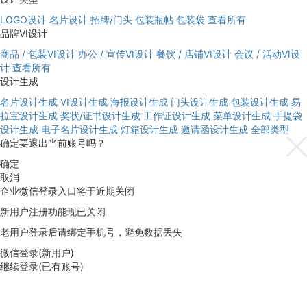
LOGO设计
名片设计
招牌/门头
包装瓶帖
包装袋
查看所有
品牌VI设计
商品 / 包装VI设计
办公 / 宣传VI设计
餐饮 / 店铺VI设计
会议 / 活动VI设
计
查看所有
设计生成
名片设计生成
VI设计生成
海报设计生成
门头设计生成
包装设计生成
易
拉宝设计生成
奖状/证书设计生成
工作证设计生成
菜单设计生成
手提袋
设计生成
电子名片设计生成
灯箱设计生成
邀请函设计生成
全部类型
确定要退出当前账号吗？
确定
取消
企业微信登录入口将于近期关闭
新用户注册功能现已关闭
老用户登录后请绑定手机号，避免数据丢失
微信登录(新用户)
继续登录(已有账号)