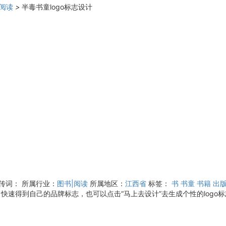
|阅读
>
半毒书童logo标志设计
宣传词：
所属行业：
图书|阅读
所属地区：
江西省
标签：
书
书童
书籍
出
快速得到自己的品牌标志，也可以点击“马上去设计”去生成个性的logo