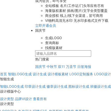
成为会员，即可享受
全站模板
名片/工作证/门头等应有尽有
海量版权素材
插画/图片/文字全类型覆盖
商业授权
线上/线下全渠道，皆可商用
VI物料高清无水印
无水印多格式文件下载
立即开通会员
国庆节
生成LOGO
查询商标
找模版素材
热门搜索
国庆节
中秋节
双11
万圣节
日签海报
首页
智能LOGO生成
设计生成
设计模板素材
LOGO定制服务
LOGO设
智能生成
智能LOGO生成
印章设计生成
徽章设计生成
图标设计生成
班徽设计生成
设计模版中心
设计类型
品牌VI设计
查看所有
设计类型