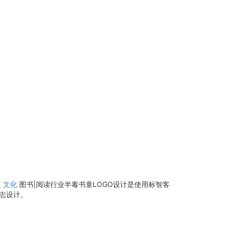
版
文化
图书|阅读行业半毒书童LOGO设计是使用标智客
标志设计。