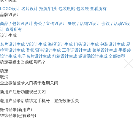
LOGO设计
名片设计
招牌/门头
包装瓶帖
包装袋
查看所有
品牌VI设计
商品 / 包装VI设计
办公 / 宣传VI设计
餐饮 / 店铺VI设计
会议 / 活动VI设
计
查看所有
设计生成
名片设计生成
VI设计生成
海报设计生成
门头设计生成
包装设计生成
易
拉宝设计生成
奖状/证书设计生成
工作证设计生成
菜单设计生成
手提袋
设计生成
电子名片设计生成
灯箱设计生成
邀请函设计生成
全部类型
确定要退出当前账号吗？
确定
取消
企业微信登录入口将于近期关闭
新用户注册功能现已关闭
老用户登录后请绑定手机号，避免数据丢失
微信登录(新用户)
继续登录(已有账号)