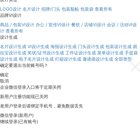
LOGO设计
名片设计
招牌/门头
包装瓶帖
包装袋
查看所有
品牌VI设计
商品 / 包装VI设计
办公 / 宣传VI设计
餐饮 / 店铺VI设计
会议 / 活动VI设
计
查看所有
设计生成
名片设计生成
VI设计生成
海报设计生成
门头设计生成
包装设计生成
易
拉宝设计生成
奖状/证书设计生成
工作证设计生成
菜单设计生成
手提袋
设计生成
电子名片设计生成
灯箱设计生成
邀请函设计生成
全部类型
确定要退出当前账号吗？
确定
取消
企业微信登录入口将于近期关闭
新用户注册功能现已关闭
老用户登录后请绑定手机号，避免数据丢失
微信登录(新用户)
继续登录(已有账号)