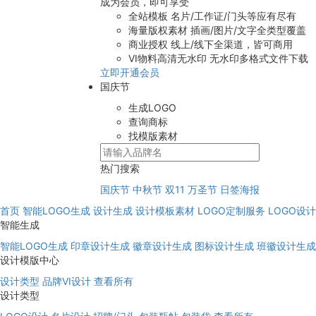
成为会员，即可享受
全站模板
名片/工作证/门头等应有尽有
海量版权素材
插画/图片/文字全类型覆盖
商业授权
线上/线下全渠道，皆可商用
VI物料高清无水印
无水印多格式文件下载
立即开通会员
国庆节
生成LOGO
查询商标
找模版素材
热门搜索
国庆节
中秋节
双11
万圣节
日签海报
首页
智能LOGO生成
设计生成
设计模板素材
LOGO定制服务
LOGO设
智能生成
智能LOGO生成
印章设计生成
徽章设计生成
图标设计生成
班徽设计生成
设计模版中心
设计类型
品牌VI设计
查看所有
设计类型