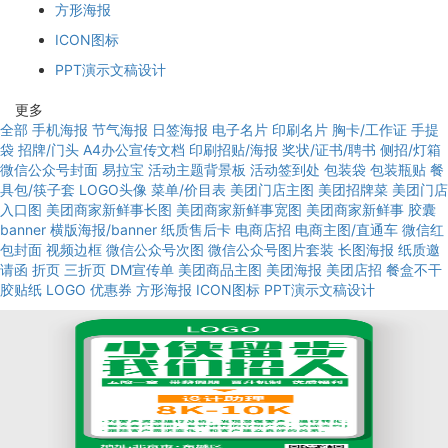
方形海报
ICON图标
PPT演示文稿设计
更多
全部
手机海报
节气海报
日签海报
电子名片
印刷名片
胸卡/工作证
手提
袋
招牌/门头
A4办公宣传文档
印刷招贴/海报
奖状/证书/聘书
侧招/灯箱
微信公众号封面
易拉宝
活动主题背景板
活动签到处
包装袋
包装瓶贴
餐
具包/筷子套
LOGO头像
菜单/价目表
美团门店主图
美团招牌菜
美团门店
入口图
美团商家新鲜事长图
美团商家新鲜事宽图
美团商家新鲜事
胶囊
banner
横版海报/banner
纸质售后卡
电商店招
电商主图/直通车
微信红
包封面
视频边框
微信公众号次图
微信公众号图片套装
长图海报
纸质邀
请函
折页
三折页
DM宣传单
美团商品主图
美团海报
美团店招
餐盒不干
胶贴纸
LOGO
优惠券
方形海报
ICON图标
PPT演示文稿设计