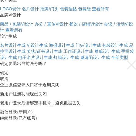
LOGO设计
名片设计
招牌/门头
包装瓶帖
包装袋
查看所有
品牌VI设计
商品 / 包装VI设计
办公 / 宣传VI设计
餐饮 / 店铺VI设计
会议 / 活动VI设
计
查看所有
设计生成
名片设计生成
VI设计生成
海报设计生成
门头设计生成
包装设计生成
易
拉宝设计生成
奖状/证书设计生成
工作证设计生成
菜单设计生成
手提袋
设计生成
电子名片设计生成
灯箱设计生成
邀请函设计生成
全部类型
确定要退出当前账号吗？
确定
取消
企业微信登录入口将于近期关闭
新用户注册功能现已关闭
老用户登录后请绑定手机号，避免数据丢失
微信登录(新用户)
继续登录(已有账号)