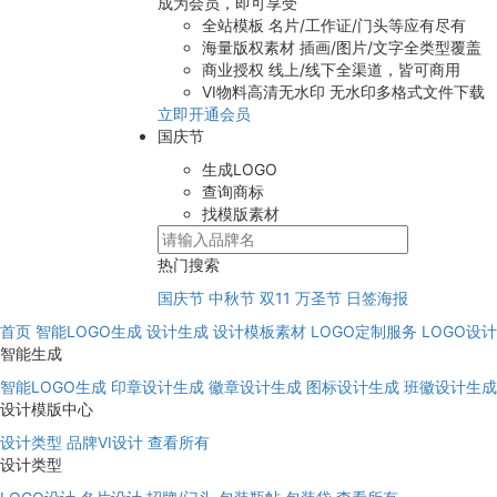
成为会员，即可享受
全站模板
名片/工作证/门头等应有尽有
海量版权素材
插画/图片/文字全类型覆盖
商业授权
线上/线下全渠道，皆可商用
VI物料高清无水印
无水印多格式文件下载
立即开通会员
国庆节
生成LOGO
查询商标
找模版素材
热门搜索
国庆节
中秋节
双11
万圣节
日签海报
首页
智能LOGO生成
设计生成
设计模板素材
LOGO定制服务
LOGO设
智能生成
智能LOGO生成
印章设计生成
徽章设计生成
图标设计生成
班徽设计生成
设计模版中心
设计类型
品牌VI设计
查看所有
设计类型