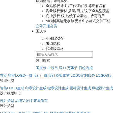
成为会员，即可享受
全站模板
名片/工作证/门头等应有尽有
海量版权素材
插画/图片/文字全类型覆盖
商业授权
线上/线下全渠道，皆可商用
VI物料高清无水印
无水印多格式文件下载
立即开通会员
国庆节
生成LOGO
查询商标
找模版素材
热门搜索
国庆节
中秋节
双11
万圣节
日签海报
首页
智能LOGO生成
设计生成
设计模板素材
LOGO定制服务
LOGO设
智能生成
智能LOGO生成
印章设计生成
徽章设计生成
图标设计生成
班徽设计生成
设计模版中心
设计类型
品牌VI设计
查看所有
设计类型