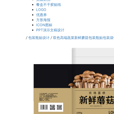
餐盒不干胶贴纸
LOGO
优惠券
方形海报
ICON图标
PPT演示文稿设计
/
包装瓶贴设计
/
双色高端蔬菜新鲜蘑菇包装瓶贴包装袋