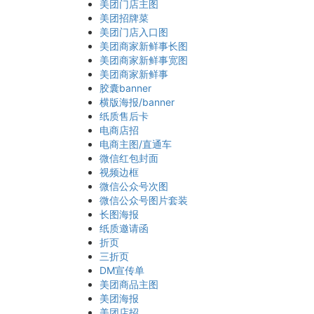
美团门店主图
美团招牌菜
美团门店入口图
美团商家新鲜事长图
美团商家新鲜事宽图
美团商家新鲜事
胶囊banner
横版海报/banner
纸质售后卡
电商店招
电商主图/直通车
微信红包封面
视频边框
微信公众号次图
微信公众号图片套装
长图海报
纸质邀请函
折页
三折页
DM宣传单
美团商品主图
美团海报
美团店招