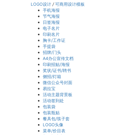
LOGO设计
/
可商用设计模板
手机海报
节气海报
日签海报
电子名片
印刷名片
胸卡/工作证
手提袋
招牌/门头
A4办公宣传文档
印刷招贴/海报
奖状/证书/聘书
侧招/灯箱
微信公众号封面
易拉宝
活动主题背景板
活动签到处
包装袋
包装瓶贴
餐具包/筷子套
LOGO头像
菜单/价目表