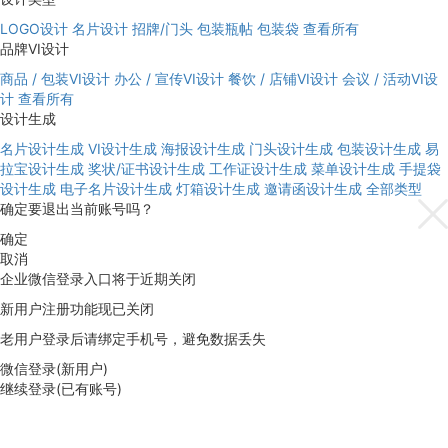
LOGO设计
名片设计
招牌/门头
包装瓶帖
包装袋
查看所有
品牌VI设计
商品 / 包装VI设计
办公 / 宣传VI设计
餐饮 / 店铺VI设计
会议 / 活动VI设
计
查看所有
设计生成
名片设计生成
VI设计生成
海报设计生成
门头设计生成
包装设计生成
易
拉宝设计生成
奖状/证书设计生成
工作证设计生成
菜单设计生成
手提袋
设计生成
电子名片设计生成
灯箱设计生成
邀请函设计生成
全部类型
确定要退出当前账号吗？
确定
取消
企业微信登录入口将于近期关闭
新用户注册功能现已关闭
老用户登录后请绑定手机号，避免数据丢失
微信登录(新用户)
继续登录(已有账号)