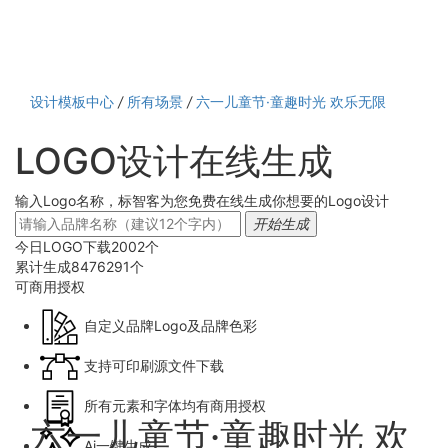
设计模板中心
/
所有场景
/
六一儿童节·童趣时光 欢乐无限
LOGO设计在线生成
输入Logo名称，标智客为您免费在线生成你想要的Logo设计
开始生成
今日LOGO下载
2002
个
累计生成
8476291
个
可商用
授权
自定义品牌Logo及品牌色彩
支持可印刷源文件下载
所有元素和字体均有商用授权
六一儿童节·童趣时光 欢
Ai一键生成