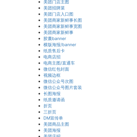
美团门店主图
美团招牌菜
美团门店入口图
美团商家新鲜事长图
美团商家新鲜事宽图
美团商家新鲜事
胶囊banner
横版海报/banner
纸质售后卡
电商店招
电商主图/直通车
微信红包封面
视频边框
微信公众号次图
微信公众号图片套装
长图海报
纸质邀请函
折页
三折页
DM宣传单
美团商品主图
美团海报
美团店招