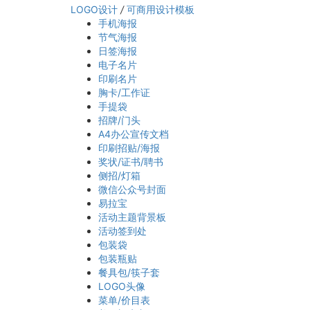
LOGO设计
/
可商用设计模板
手机海报
节气海报
日签海报
电子名片
印刷名片
胸卡/工作证
手提袋
招牌/门头
A4办公宣传文档
印刷招贴/海报
奖状/证书/聘书
侧招/灯箱
微信公众号封面
易拉宝
活动主题背景板
活动签到处
包装袋
包装瓶贴
餐具包/筷子套
LOGO头像
菜单/价目表