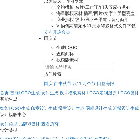
成为会员，即可享受
全站模板
名片/工作证/门头等应有尽有
海量版权素材
插画/图片/文字全类型覆盖
商业授权
线上/线下全渠道，皆可商用
VI物料高清无水印
无水印多格式文件下载
立即开通会员
国庆节
生成LOGO
查询商标
找模版素材
热门搜索
国庆节
中秋节
双11
万圣节
日签海报
首页
智能LOGO生成
设计生成
设计模板素材
LOGO定制服务
LOGO设
智能生成
智能LOGO生成
印章设计生成
徽章设计生成
图标设计生成
班徽设计生成
设计模版中心
设计类型
品牌VI设计
查看所有
设计类型