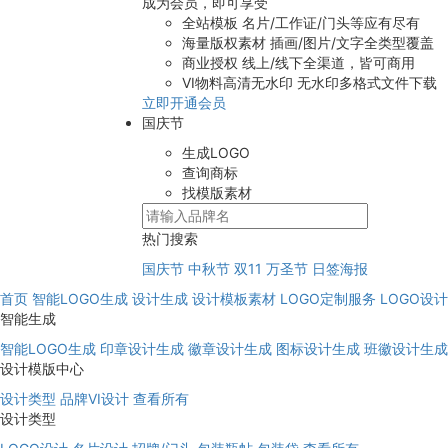
成为会员，即可享受
全站模板
名片/工作证/门头等应有尽有
海量版权素材
插画/图片/文字全类型覆盖
商业授权
线上/线下全渠道，皆可商用
VI物料高清无水印
无水印多格式文件下载
立即开通会员
国庆节
生成LOGO
查询商标
找模版素材
热门搜索
国庆节
中秋节
双11
万圣节
日签海报
首页
智能LOGO生成
设计生成
设计模板素材
LOGO定制服务
LOGO设
智能生成
智能LOGO生成
印章设计生成
徽章设计生成
图标设计生成
班徽设计生成
设计模版中心
设计类型
品牌VI设计
查看所有
设计类型