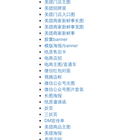
美团门店主图
美团招牌菜
美团门店入口图
美团商家新鲜事长图
美团商家新鲜事宽图
美团商家新鲜事
胶囊banner
横版海报/banner
纸质售后卡
电商店招
电商主图/直通车
微信红包封面
视频边框
微信公众号次图
微信公众号图片套装
长图海报
纸质邀请函
折页
三折页
DM宣传单
美团商品主图
美团海报
美团店招