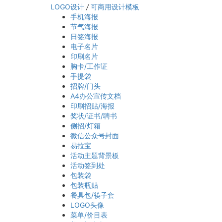
LOGO设计
/
可商用设计模板
手机海报
节气海报
日签海报
电子名片
印刷名片
胸卡/工作证
手提袋
招牌/门头
A4办公宣传文档
印刷招贴/海报
奖状/证书/聘书
侧招/灯箱
微信公众号封面
易拉宝
活动主题背景板
活动签到处
包装袋
包装瓶贴
餐具包/筷子套
LOGO头像
菜单/价目表