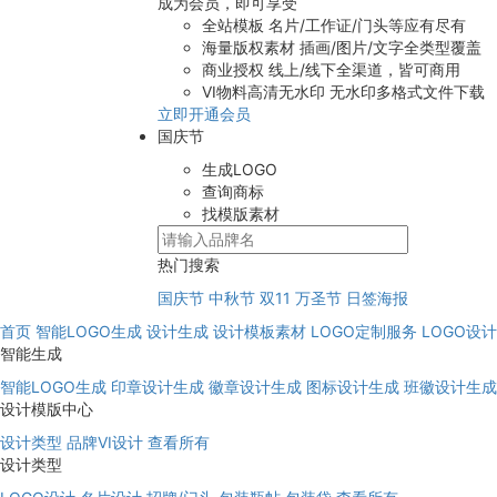
成为会员，即可享受
全站模板
名片/工作证/门头等应有尽有
海量版权素材
插画/图片/文字全类型覆盖
商业授权
线上/线下全渠道，皆可商用
VI物料高清无水印
无水印多格式文件下载
立即开通会员
国庆节
生成LOGO
查询商标
找模版素材
热门搜索
国庆节
中秋节
双11
万圣节
日签海报
首页
智能LOGO生成
设计生成
设计模板素材
LOGO定制服务
LOGO设
智能生成
智能LOGO生成
印章设计生成
徽章设计生成
图标设计生成
班徽设计生成
设计模版中心
设计类型
品牌VI设计
查看所有
设计类型