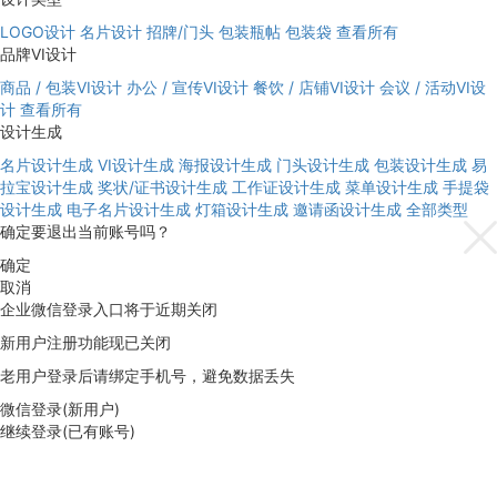
LOGO设计
名片设计
招牌/门头
包装瓶帖
包装袋
查看所有
品牌VI设计
商品 / 包装VI设计
办公 / 宣传VI设计
餐饮 / 店铺VI设计
会议 / 活动VI设
计
查看所有
设计生成
名片设计生成
VI设计生成
海报设计生成
门头设计生成
包装设计生成
易
拉宝设计生成
奖状/证书设计生成
工作证设计生成
菜单设计生成
手提袋
设计生成
电子名片设计生成
灯箱设计生成
邀请函设计生成
全部类型
确定要退出当前账号吗？
确定
取消
企业微信登录入口将于近期关闭
新用户注册功能现已关闭
老用户登录后请绑定手机号，避免数据丢失
微信登录(新用户)
继续登录(已有账号)