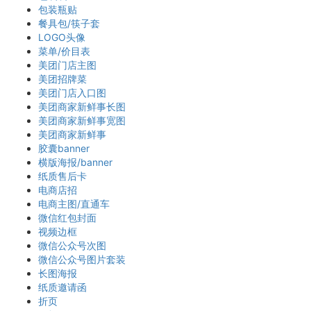
包装瓶贴
餐具包/筷子套
LOGO头像
菜单/价目表
美团门店主图
美团招牌菜
美团门店入口图
美团商家新鲜事长图
美团商家新鲜事宽图
美团商家新鲜事
胶囊banner
横版海报/banner
纸质售后卡
电商店招
电商主图/直通车
微信红包封面
视频边框
微信公众号次图
微信公众号图片套装
长图海报
纸质邀请函
折页