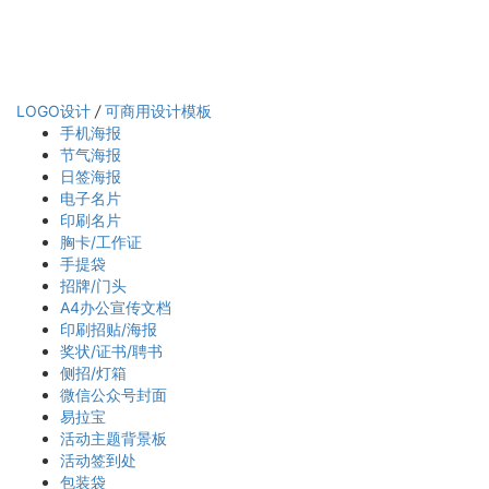
LOGO设计
/
可商用设计模板
手机海报
节气海报
日签海报
电子名片
印刷名片
胸卡/工作证
手提袋
招牌/门头
A4办公宣传文档
印刷招贴/海报
奖状/证书/聘书
侧招/灯箱
微信公众号封面
易拉宝
活动主题背景板
活动签到处
包装袋