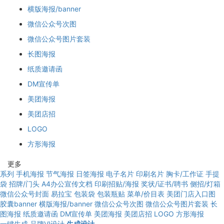
横版海报/banner
微信公众号次图
微信公众号图片套装
长图海报
纸质邀请函
DM宣传单
美团海报
美团店招
LOGO
方形海报
更多
系列
手机海报
节气海报
日签海报
电子名片
印刷名片
胸卡/工作证
手提
袋
招牌/门头
A4办公宣传文档
印刷招贴/海报
奖状/证书/聘书
侧招/灯箱
微信公众号封面
易拉宝
包装袋
包装瓶贴
菜单/价目表
美团门店入口图
胶囊banner
横版海报/banner
微信公众号次图
微信公众号图片套装
长
图海报
纸质邀请函
DM宣传单
美团海报
美团店招
LOGO
方形海报
一键生成
品牌VI设计
生成设计