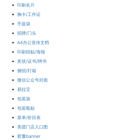
印刷名片
胸卡/工作证
手提袋
招牌/门头
A4办公宣传文档
印刷招贴/海报
奖状/证书/聘书
侧招/灯箱
微信公众号封面
易拉宝
包装袋
包装瓶贴
菜单/价目表
美团门店入口图
胶囊banner