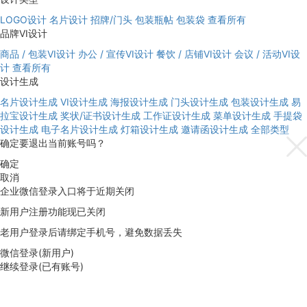
LOGO设计
名片设计
招牌/门头
包装瓶帖
包装袋
查看所有
品牌VI设计
商品 / 包装VI设计
办公 / 宣传VI设计
餐饮 / 店铺VI设计
会议 / 活动VI设
计
查看所有
设计生成
名片设计生成
VI设计生成
海报设计生成
门头设计生成
包装设计生成
易
拉宝设计生成
奖状/证书设计生成
工作证设计生成
菜单设计生成
手提袋
设计生成
电子名片设计生成
灯箱设计生成
邀请函设计生成
全部类型
确定要退出当前账号吗？
确定
取消
企业微信登录入口将于近期关闭
新用户注册功能现已关闭
老用户登录后请绑定手机号，避免数据丢失
微信登录(新用户)
继续登录(已有账号)