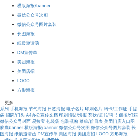
横版海报/banner
微信公众号次图
微信公众号图片套装
长图海报
纸质邀请函
DM宣传单
美团海报
美团店招
LOGO
方形海报
更多
系列
手机海报
节气海报
日签海报
电子名片
印刷名片
胸卡/工作证
手提
袋
招牌/门头
A4办公宣传文档
印刷招贴/海报
奖状/证书/聘书
侧招/灯箱
微信公众号封面
易拉宝
包装袋
包装瓶贴
菜单/价目表
美团门店入口图
胶囊banner
横版海报/banner
微信公众号次图
微信公众号图片套装
长
图海报
纸质邀请函
DM宣传单
美团海报
美团店招
LOGO
方形海报
一键生成
品牌VI设计
生成设计