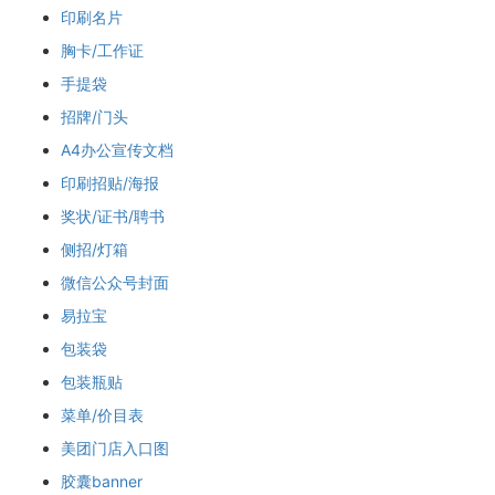
印刷名片
胸卡/工作证
手提袋
招牌/门头
A4办公宣传文档
印刷招贴/海报
奖状/证书/聘书
侧招/灯箱
微信公众号封面
易拉宝
包装袋
包装瓶贴
菜单/价目表
美团门店入口图
胶囊banner