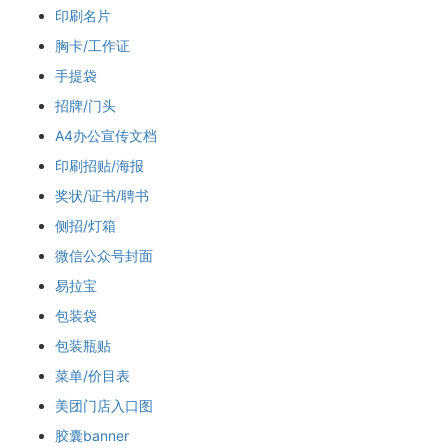
印刷名片
胸卡/工作证
手提袋
招牌/门头
A4办公宣传文档
印刷招贴/海报
奖状/证书/聘书
侧招/灯箱
微信公众号封面
易拉宝
包装袋
包装瓶贴
菜单/价目表
美团门店入口图
胶囊banner