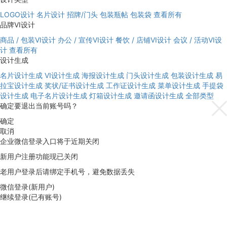
LOGO设计
名片设计
招牌/门头
包装瓶帖
包装袋
查看所有
品牌VI设计
商品 / 包装VI设计
办公 / 宣传VI设计
餐饮 / 店铺VI设计
会议 / 活动VI设
计
查看所有
设计生成
名片设计生成
VI设计生成
海报设计生成
门头设计生成
包装设计生成
易
拉宝设计生成
奖状/证书设计生成
工作证设计生成
菜单设计生成
手提袋
设计生成
电子名片设计生成
灯箱设计生成
邀请函设计生成
全部类型
确定要退出当前账号吗？
确定
取消
企业微信登录入口将于近期关闭
新用户注册功能现已关闭
老用户登录后请绑定手机号，避免数据丢失
微信登录(新用户)
继续登录(已有账号)