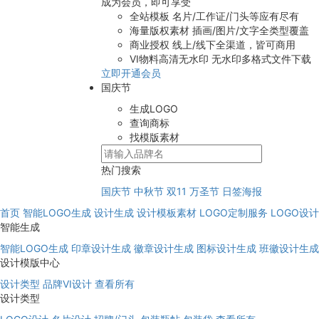
成为会员，即可享受
全站模板
名片/工作证/门头等应有尽有
海量版权素材
插画/图片/文字全类型覆盖
商业授权
线上/线下全渠道，皆可商用
VI物料高清无水印
无水印多格式文件下载
立即开通会员
国庆节
生成LOGO
查询商标
找模版素材
热门搜索
国庆节
中秋节
双11
万圣节
日签海报
首页
智能LOGO生成
设计生成
设计模板素材
LOGO定制服务
LOGO设
智能生成
智能LOGO生成
印章设计生成
徽章设计生成
图标设计生成
班徽设计生成
设计模版中心
设计类型
品牌VI设计
查看所有
设计类型