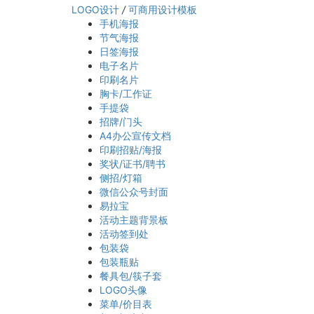
LOGO设计
/
可商用设计模板
手机海报
节气海报
日签海报
电子名片
印刷名片
胸卡/工作证
手提袋
招牌/门头
A4办公宣传文档
印刷招贴/海报
奖状/证书/聘书
侧招/灯箱
微信公众号封面
易拉宝
活动主题背景板
活动签到处
包装袋
包装瓶贴
餐具包/筷子套
LOGO头像
菜单/价目表