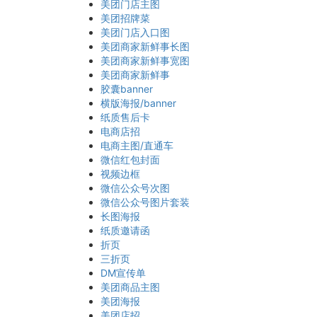
美团门店主图
美团招牌菜
美团门店入口图
美团商家新鲜事长图
美团商家新鲜事宽图
美团商家新鲜事
胶囊banner
横版海报/banner
纸质售后卡
电商店招
电商主图/直通车
微信红包封面
视频边框
微信公众号次图
微信公众号图片套装
长图海报
纸质邀请函
折页
三折页
DM宣传单
美团商品主图
美团海报
美团店招