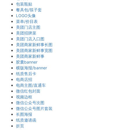
包装瓶贴
餐具包/筷子套
LOGO头像
菜单/价目表
美团门店主图
美团招牌菜
美团门店入口图
美团商家新鲜事长图
美团商家新鲜事宽图
美团商家新鲜事
胶囊banner
横版海报/banner
纸质售后卡
电商店招
电商主图/直通车
微信红包封面
视频边框
微信公众号次图
微信公众号图片套装
长图海报
纸质邀请函
折页