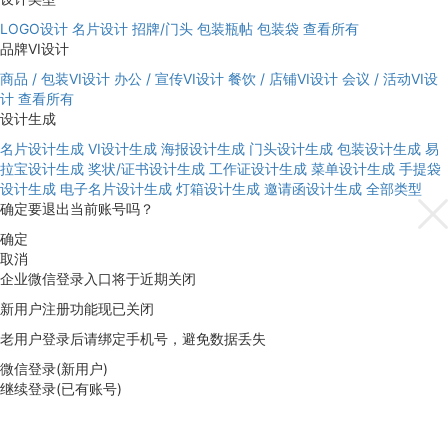
LOGO设计
名片设计
招牌/门头
包装瓶帖
包装袋
查看所有
品牌VI设计
商品 / 包装VI设计
办公 / 宣传VI设计
餐饮 / 店铺VI设计
会议 / 活动VI设
计
查看所有
设计生成
名片设计生成
VI设计生成
海报设计生成
门头设计生成
包装设计生成
易
拉宝设计生成
奖状/证书设计生成
工作证设计生成
菜单设计生成
手提袋
设计生成
电子名片设计生成
灯箱设计生成
邀请函设计生成
全部类型
确定要退出当前账号吗？
确定
取消
企业微信登录入口将于近期关闭
新用户注册功能现已关闭
老用户登录后请绑定手机号，避免数据丢失
微信登录(新用户)
继续登录(已有账号)