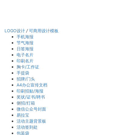
LOGO设计
/
可商用设计模板
手机海报
节气海报
日签海报
电子名片
印刷名片
胸卡/工作证
手提袋
招牌/门头
A4办公宣传文档
印刷招贴/海报
奖状/证书/聘书
侧招/灯箱
微信公众号封面
易拉宝
活动主题背景板
活动签到处
包装袋