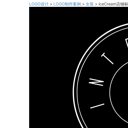
LOGO设计
>
LOGO制作案例
>
女装
>
iceCream店