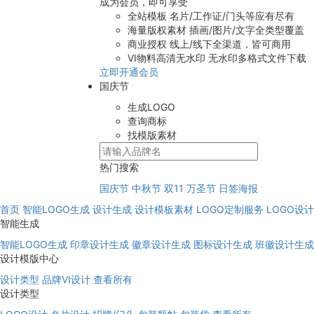
成为会员，即可享受
全站模板
名片/工作证/门头等应有尽有
海量版权素材
插画/图片/文字全类型覆盖
商业授权
线上/线下全渠道，皆可商用
VI物料高清无水印
无水印多格式文件下载
立即开通会员
国庆节
生成LOGO
查询商标
找模版素材
热门搜索
国庆节
中秋节
双11
万圣节
日签海报
首页
智能LOGO生成
设计生成
设计模板素材
LOGO定制服务
LOGO设
智能生成
智能LOGO生成
印章设计生成
徽章设计生成
图标设计生成
班徽设计生成
设计模版中心
设计类型
品牌VI设计
查看所有
设计类型