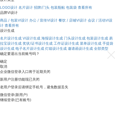
LOGO设计
名片设计
招牌/门头
包装瓶帖
包装袋
查看所有
品牌VI设计
商品 / 包装VI设计
办公 / 宣传VI设计
餐饮 / 店铺VI设计
会议 / 活动VI设
计
查看所有
设计生成
名片设计生成
VI设计生成
海报设计生成
门头设计生成
包装设计生成
易
拉宝设计生成
奖状/证书设计生成
工作证设计生成
菜单设计生成
手提袋
设计生成
电子名片设计生成
灯箱设计生成
邀请函设计生成
全部类型
确定要退出当前账号吗？
确定
取消
企业微信登录入口将于近期关闭
新用户注册功能现已关闭
老用户登录后请绑定手机号，避免数据丢失
微信登录(新用户)
继续登录(已有账号)