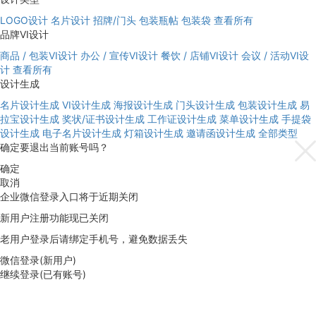
LOGO设计
名片设计
招牌/门头
包装瓶帖
包装袋
查看所有
品牌VI设计
商品 / 包装VI设计
办公 / 宣传VI设计
餐饮 / 店铺VI设计
会议 / 活动VI设
计
查看所有
设计生成
名片设计生成
VI设计生成
海报设计生成
门头设计生成
包装设计生成
易
拉宝设计生成
奖状/证书设计生成
工作证设计生成
菜单设计生成
手提袋
设计生成
电子名片设计生成
灯箱设计生成
邀请函设计生成
全部类型
确定要退出当前账号吗？
确定
取消
企业微信登录入口将于近期关闭
新用户注册功能现已关闭
老用户登录后请绑定手机号，避免数据丢失
微信登录(新用户)
继续登录(已有账号)