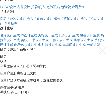
LOGO设计
名片设计
招牌/门头
包装瓶帖
包装袋
查看所有
品牌VI设计
商品 / 包装VI设计
办公 / 宣传VI设计
餐饮 / 店铺VI设计
会议 / 活动VI设
计
查看所有
设计生成
名片设计生成
VI设计生成
海报设计生成
门头设计生成
包装设计生成
易
拉宝设计生成
奖状/证书设计生成
工作证设计生成
菜单设计生成
手提袋
设计生成
电子名片设计生成
灯箱设计生成
邀请函设计生成
全部类型
确定要退出当前账号吗？
确定
取消
企业微信登录入口将于近期关闭
新用户注册功能现已关闭
老用户登录后请绑定手机号，避免数据丢失
微信登录(新用户)
继续登录(已有账号)