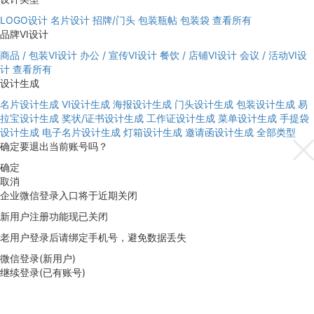
LOGO设计
名片设计
招牌/门头
包装瓶帖
包装袋
查看所有
品牌VI设计
商品 / 包装VI设计
办公 / 宣传VI设计
餐饮 / 店铺VI设计
会议 / 活动VI设
计
查看所有
设计生成
名片设计生成
VI设计生成
海报设计生成
门头设计生成
包装设计生成
易
拉宝设计生成
奖状/证书设计生成
工作证设计生成
菜单设计生成
手提袋
设计生成
电子名片设计生成
灯箱设计生成
邀请函设计生成
全部类型
确定要退出当前账号吗？
确定
取消
企业微信登录入口将于近期关闭
新用户注册功能现已关闭
老用户登录后请绑定手机号，避免数据丢失
微信登录(新用户)
继续登录(已有账号)