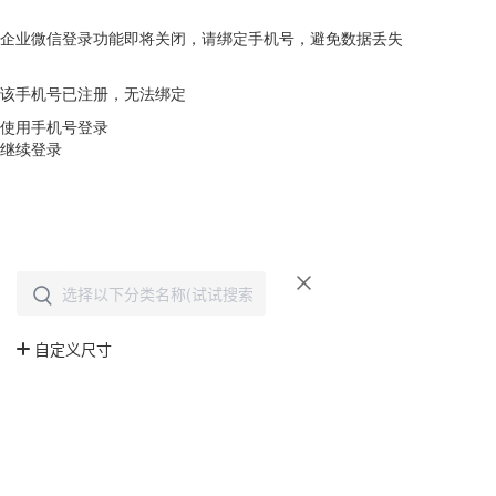
企业微信登录功能即将关闭，请绑定手机号，避免数据丢失
去绑定
该手机号已注册，无法绑定
使用手机号登录
继续登录