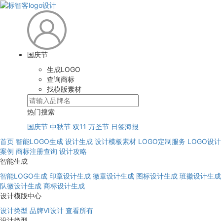
国庆节
生成LOGO
查询商标
找模版素材
热门搜索
国庆节
中秋节
双11
万圣节
日签海报
首页
智能LOGO生成
设计生成
设计模板素材
LOGO定制服务
LOGO设计
案例
商标注册查询
设计攻略
智能生成
智能LOGO生成
印章设计生成
徽章设计生成
图标设计生成
班徽设计生成
队徽设计生成
商标设计生成
设计模版中心
设计类型
品牌VI设计
查看所有
设计类型