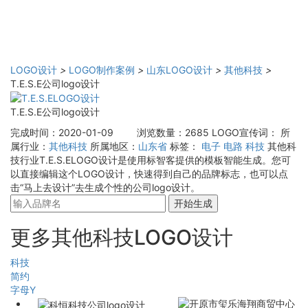
LOGO设计
>
LOGO制作案例
>
山东LOGO设计
>
其他科技
>
T.E.S.E公司logo设计
T.E.S.E公司logo设计
完成时间：2020-01-09
浏览数量：2685
LOGO宣传词：
所
属行业：
其他科技
所属地区：
山东省
标签：
电子
电路
科技
其他科
技行业T.E.S.ELOGO设计是使用标智客提供的模板智能生成。您可
以直接编辑这个LOGO设计，快速得到自己的品牌标志，也可以点
击“马上去设计”去生成个性的公司logo设计。
开始生成
更多其他科技LOGO设计
科技
简约
字母Y