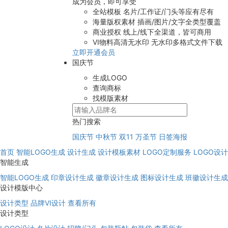
成为会员，即可享受
全站模板
名片/工作证/门头等应有尽有
海量版权素材
插画/图片/文字全类型覆盖
商业授权
线上/线下全渠道，皆可商用
VI物料高清无水印
无水印多格式文件下载
立即开通会员
国庆节
生成LOGO
查询商标
找模版素材
热门搜索
国庆节
中秋节
双11
万圣节
日签海报
首页
智能LOGO生成
设计生成
设计模板素材
LOGO定制服务
LOGO设
智能生成
智能LOGO生成
印章设计生成
徽章设计生成
图标设计生成
班徽设计生成
设计模版中心
设计类型
品牌VI设计
查看所有
设计类型