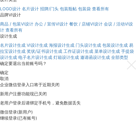
LOGO设计
名片设计
招牌/门头
包装瓶帖
包装袋
查看所有
品牌VI设计
商品 / 包装VI设计
办公 / 宣传VI设计
餐饮 / 店铺VI设计
会议 / 活动VI设
计
查看所有
设计生成
名片设计生成
VI设计生成
海报设计生成
门头设计生成
包装设计生成
易
拉宝设计生成
奖状/证书设计生成
工作证设计生成
菜单设计生成
手提袋
设计生成
电子名片设计生成
灯箱设计生成
邀请函设计生成
全部类型
确定要退出当前账号吗？
确定
取消
企业微信登录入口将于近期关闭
新用户注册功能现已关闭
老用户登录后请绑定手机号，避免数据丢失
微信登录(新用户)
继续登录(已有账号)