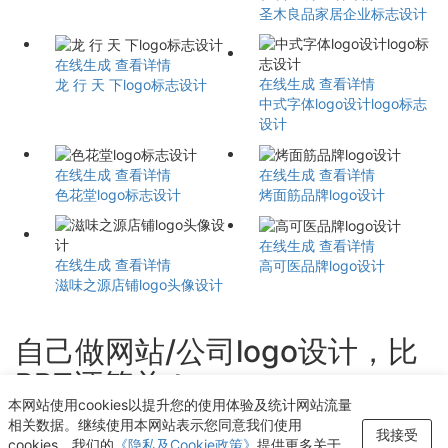
圣木良品家居企业标志设计
在线生成
查看详情
在线生成
查看详情
龙 行 天 下logo标志设计
中式字体logo设计logo标志
设计
在线生成
查看详情
在线生成
查看详情
色花堂logo标志设计
烤面筋品牌logo设计
在线生成
查看详情
在线生成
查看详情
高可医品牌logo设计
滋味之源店铺logo头像设计
自己做网站/公司logo设计，比
PPT还简单！
本网站使用cookies以提升您的使用体验及统计网站流量
轻点几下即可获得个性化logo设计
相关数据。继续使用本网站表示您同意我们使用
我接受
cookies。我们的
《隐私及Cookie政策》
提供更多关于