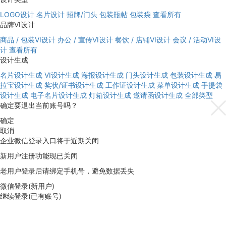
LOGO设计
名片设计
招牌/门头
包装瓶帖
包装袋
查看所有
品牌VI设计
商品 / 包装VI设计
办公 / 宣传VI设计
餐饮 / 店铺VI设计
会议 / 活动VI设
计
查看所有
设计生成
名片设计生成
VI设计生成
海报设计生成
门头设计生成
包装设计生成
易
拉宝设计生成
奖状/证书设计生成
工作证设计生成
菜单设计生成
手提袋
设计生成
电子名片设计生成
灯箱设计生成
邀请函设计生成
全部类型
确定要退出当前账号吗？
确定
取消
企业微信登录入口将于近期关闭
新用户注册功能现已关闭
老用户登录后请绑定手机号，避免数据丢失
微信登录(新用户)
继续登录(已有账号)