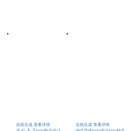
在线生成
查看详情
在线生成
查看详情
龙 行 天 下logo标志设计
中式字体logo设计logo标志