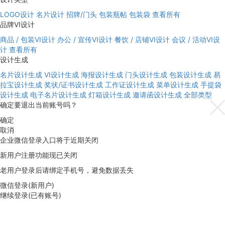
LOGO设计
名片设计
招牌/门头
包装瓶帖
包装袋
查看所有
品牌VI设计
商品 / 包装VI设计
办公 / 宣传VI设计
餐饮 / 店铺VI设计
会议 / 活动VI设
计
查看所有
设计生成
名片设计生成
VI设计生成
海报设计生成
门头设计生成
包装设计生成
易
拉宝设计生成
奖状/证书设计生成
工作证设计生成
菜单设计生成
手提袋
设计生成
电子名片设计生成
灯箱设计生成
邀请函设计生成
全部类型
确定要退出当前账号吗？
确定
取消
企业微信登录入口将于近期关闭
新用户注册功能现已关闭
老用户登录后请绑定手机号，避免数据丢失
微信登录(新用户)
继续登录(已有账号)