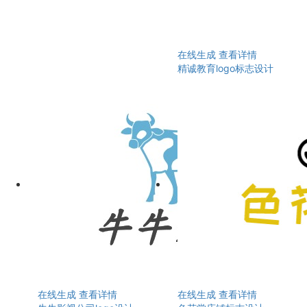
在线生成
查看详情
精诚教育logo标志设计
在线生成
查看详情
在线生成
查看详情