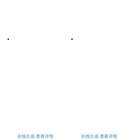
在线生成
查看详情
在线生成
查看详情