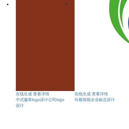
在线生成
查看详情
在线生成
查看详情
中式徽章logo设计公司logo
玖顺智能企业标志设计
设计