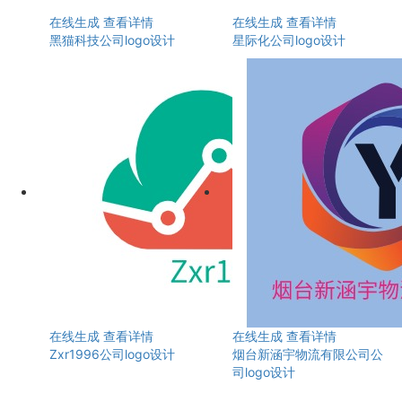
在线生成
查看详情
在线生成
查看详情
黑猫科技公司logo设计
星际化公司logo设计
在线生成
查看详情
在线生成
查看详情
Zxr1996公司logo设计
烟台新涵宇物流有限公司公
司logo设计