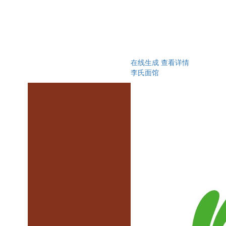
在线生成
查看详情
李氏面馆