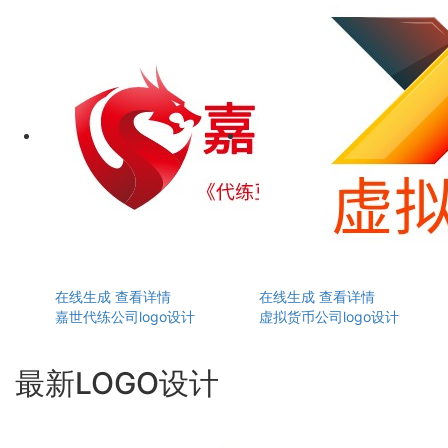
在线生成
查看详情
在线生成
查看详情
嘉世代练公司logo设计
虚拟货币公司logo设计
最新LOGO设计