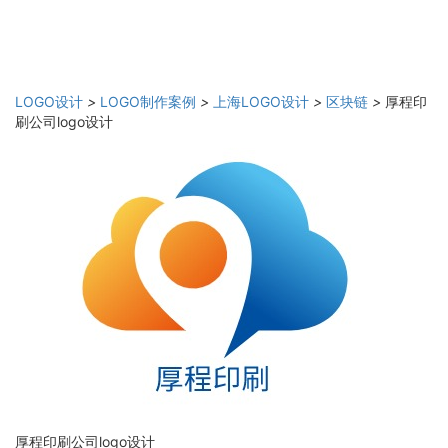
LOGO设计
>
LOGO制作案例
>
上海LOGO设计
>
区块链
>
厚程印
刷公司logo设计
厚程印刷公司logo设计