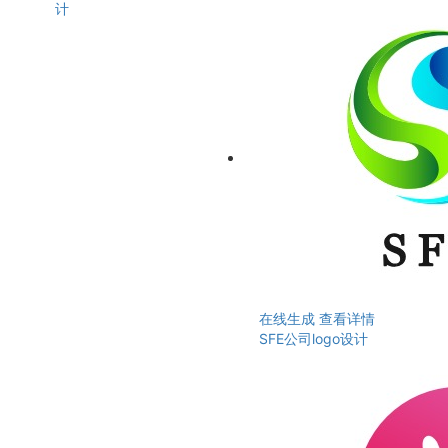
计
在线生成
查看详情
SFE公司logo设计