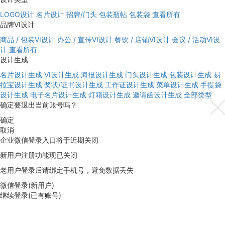
LOGO设计
名片设计
招牌/门头
包装瓶帖
包装袋
查看所有
品牌VI设计
商品 / 包装VI设计
办公 / 宣传VI设计
餐饮 / 店铺VI设计
会议 / 活动VI设
计
查看所有
设计生成
名片设计生成
VI设计生成
海报设计生成
门头设计生成
包装设计生成
易
拉宝设计生成
奖状/证书设计生成
工作证设计生成
菜单设计生成
手提袋
设计生成
电子名片设计生成
灯箱设计生成
邀请函设计生成
全部类型
确定要退出当前账号吗？
确定
取消
企业微信登录入口将于近期关闭
新用户注册功能现已关闭
老用户登录后请绑定手机号，避免数据丢失
微信登录(新用户)
继续登录(已有账号)