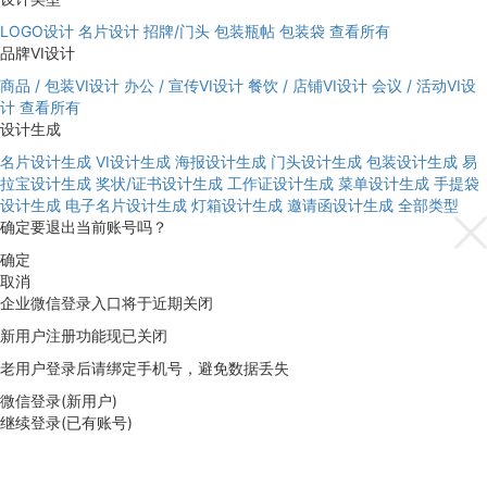
LOGO设计
名片设计
招牌/门头
包装瓶帖
包装袋
查看所有
品牌VI设计
商品 / 包装VI设计
办公 / 宣传VI设计
餐饮 / 店铺VI设计
会议 / 活动VI设
计
查看所有
设计生成
名片设计生成
VI设计生成
海报设计生成
门头设计生成
包装设计生成
易
拉宝设计生成
奖状/证书设计生成
工作证设计生成
菜单设计生成
手提袋
设计生成
电子名片设计生成
灯箱设计生成
邀请函设计生成
全部类型
确定要退出当前账号吗？
确定
取消
企业微信登录入口将于近期关闭
新用户注册功能现已关闭
老用户登录后请绑定手机号，避免数据丢失
微信登录(新用户)
继续登录(已有账号)