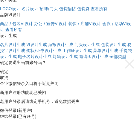
LOGO设计
名片设计
招牌/门头
包装瓶帖
包装袋
查看所有
品牌VI设计
商品 / 包装VI设计
办公 / 宣传VI设计
餐饮 / 店铺VI设计
会议 / 活动VI设
计
查看所有
设计生成
名片设计生成
VI设计生成
海报设计生成
门头设计生成
包装设计生成
易
拉宝设计生成
奖状/证书设计生成
工作证设计生成
菜单设计生成
手提袋
设计生成
电子名片设计生成
灯箱设计生成
邀请函设计生成
全部类型
确定要退出当前账号吗？
确定
取消
企业微信登录入口将于近期关闭
新用户注册功能现已关闭
老用户登录后请绑定手机号，避免数据丢失
微信登录(新用户)
继续登录(已有账号)