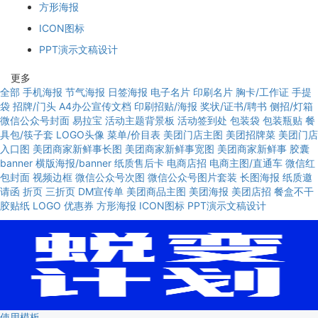
方形海报
ICON图标
PPT演示文稿设计
更多
全部
手机海报
节气海报
日签海报
电子名片
印刷名片
胸卡/工作证
手提
袋
招牌/门头
A4办公宣传文档
印刷招贴/海报
奖状/证书/聘书
侧招/灯箱
微信公众号封面
易拉宝
活动主题背景板
活动签到处
包装袋
包装瓶贴
餐
具包/筷子套
LOGO头像
菜单/价目表
美团门店主图
美团招牌菜
美团门店
入口图
美团商家新鲜事长图
美团商家新鲜事宽图
美团商家新鲜事
胶囊
banner
横版海报/banner
纸质售后卡
电商店招
电商主图/直通车
微信红
包封面
视频边框
微信公众号次图
微信公众号图片套装
长图海报
纸质邀
请函
折页
三折页
DM宣传单
美团商品主图
美团海报
美团店招
餐盒不干
胶贴纸
LOGO
优惠券
方形海报
ICON图标
PPT演示文稿设计
使用模板