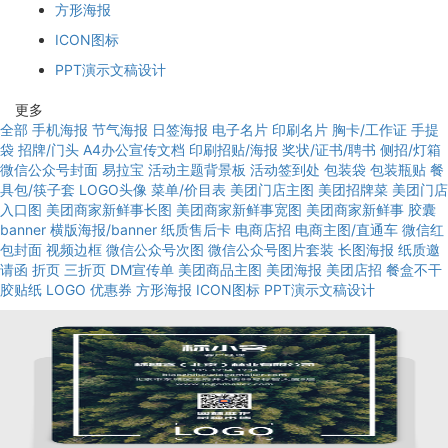
方形海报
ICON图标
PPT演示文稿设计
更多
全部
手机海报
节气海报
日签海报
电子名片
印刷名片
胸卡/工作证
手提
袋
招牌/门头
A4办公宣传文档
印刷招贴/海报
奖状/证书/聘书
侧招/灯箱
微信公众号封面
易拉宝
活动主题背景板
活动签到处
包装袋
包装瓶贴
餐
具包/筷子套
LOGO头像
菜单/价目表
美团门店主图
美团招牌菜
美团门店
入口图
美团商家新鲜事长图
美团商家新鲜事宽图
美团商家新鲜事
胶囊
banner
横版海报/banner
纸质售后卡
电商店招
电商主图/直通车
微信红
包封面
视频边框
微信公众号次图
微信公众号图片套装
长图海报
纸质邀
请函
折页
三折页
DM宣传单
美团商品主图
美团海报
美团店招
餐盒不干
胶贴纸
LOGO
优惠券
方形海报
ICON图标
PPT演示文稿设计