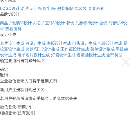
LOGO设计
名片设计
招牌/门头
包装瓶帖
包装袋
查看所有
品牌VI设计
商品 / 包装VI设计
办公 / 宣传VI设计
餐饮 / 店铺VI设计
会议 / 活动VI设
计
查看所有
设计生成
名片设计生成
VI设计生成
海报设计生成
门头设计生成
包装设计生成
易
拉宝设计生成
奖状/证书设计生成
工作证设计生成
菜单设计生成
手提袋
设计生成
电子名片设计生成
灯箱设计生成
邀请函设计生成
全部类型
确定要退出当前账号吗？
确定
取消
企业微信登录入口将于近期关闭
新用户注册功能现已关闭
老用户登录后请绑定手机号，避免数据丢失
微信登录(新用户)
继续登录(已有账号)