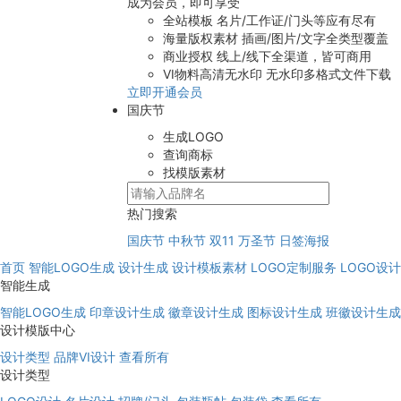
成为会员，即可享受
全站模板
名片/工作证/门头等应有尽有
海量版权素材
插画/图片/文字全类型覆盖
商业授权
线上/线下全渠道，皆可商用
VI物料高清无水印
无水印多格式文件下载
立即开通会员
国庆节
生成LOGO
查询商标
找模版素材
热门搜索
国庆节
中秋节
双11
万圣节
日签海报
首页
智能LOGO生成
设计生成
设计模板素材
LOGO定制服务
LOGO设
智能生成
智能LOGO生成
印章设计生成
徽章设计生成
图标设计生成
班徽设计生成
设计模版中心
设计类型
品牌VI设计
查看所有
设计类型