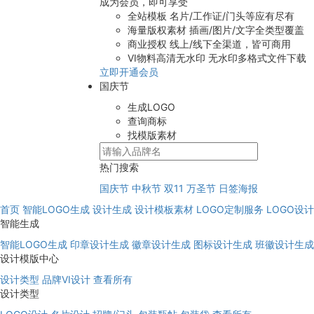
成为会员，即可享受
全站模板
名片/工作证/门头等应有尽有
海量版权素材
插画/图片/文字全类型覆盖
商业授权
线上/线下全渠道，皆可商用
VI物料高清无水印
无水印多格式文件下载
立即开通会员
国庆节
生成LOGO
查询商标
找模版素材
热门搜索
国庆节
中秋节
双11
万圣节
日签海报
首页
智能LOGO生成
设计生成
设计模板素材
LOGO定制服务
LOGO设
智能生成
智能LOGO生成
印章设计生成
徽章设计生成
图标设计生成
班徽设计生成
设计模版中心
设计类型
品牌VI设计
查看所有
设计类型