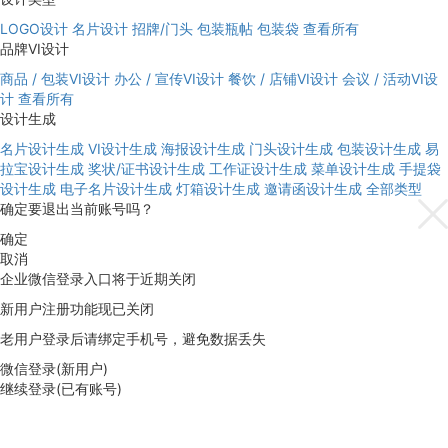
LOGO设计
名片设计
招牌/门头
包装瓶帖
包装袋
查看所有
品牌VI设计
商品 / 包装VI设计
办公 / 宣传VI设计
餐饮 / 店铺VI设计
会议 / 活动VI设
计
查看所有
设计生成
名片设计生成
VI设计生成
海报设计生成
门头设计生成
包装设计生成
易
拉宝设计生成
奖状/证书设计生成
工作证设计生成
菜单设计生成
手提袋
设计生成
电子名片设计生成
灯箱设计生成
邀请函设计生成
全部类型
确定要退出当前账号吗？
确定
取消
企业微信登录入口将于近期关闭
新用户注册功能现已关闭
老用户登录后请绑定手机号，避免数据丢失
微信登录(新用户)
继续登录(已有账号)