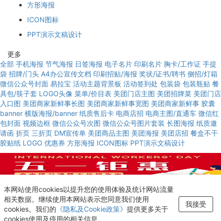
方形海报
ICON图标
PPT演示文稿设计
更多
全部
手机海报
节气海报
日签海报
电子名片
印刷名片
胸卡/工作证
手提
袋
招牌/门头
A4办公宣传文档
印刷招贴/海报
奖状/证书/聘书
侧招/灯箱
微信公众号封面
易拉宝
活动主题背景板
活动签到处
包装袋
包装瓶贴
餐
具包/筷子套
LOGO头像
菜单/价目表
美团门店主图
美团招牌菜
美团门店
入口图
美团商家新鲜事长图
美团商家新鲜事宽图
美团商家新鲜事
胶囊
banner
横版海报/banner
纸质售后卡
电商店招
电商主图/直通车
微信红
包封面
视频边框
微信公众号次图
微信公众号图片套装
长图海报
纸质邀
请函
折页
三折页
DM宣传单
美团商品主图
美团海报
美团店招
餐盒不干
胶贴纸
LOGO
优惠券
方形海报
ICON图标
PPT演示文稿设计
使用模板
本网站使用cookies以提升您的使用体验及统计网站流量
红色创意教育机构劳动节促销微信公众号封面设计
相关数据。继续使用本网站表示您同意我们使用
我接受
新增至“收藏夹”
cookies。我们的
《隐私及Cookie政策》
提供更多关于
cookies使用及停用的相关信息。
查看