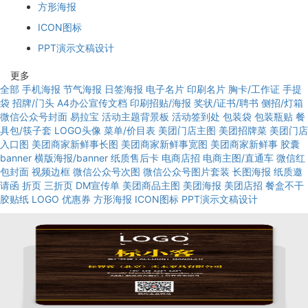
方形海报
ICON图标
PPT演示文稿设计
更多
全部
手机海报
节气海报
日签海报
电子名片
印刷名片
胸卡/工作证
手提
袋
招牌/门头
A4办公宣传文档
印刷招贴/海报
奖状/证书/聘书
侧招/灯箱
微信公众号封面
易拉宝
活动主题背景板
活动签到处
包装袋
包装瓶贴
餐
具包/筷子套
LOGO头像
菜单/价目表
美团门店主图
美团招牌菜
美团门店
入口图
美团商家新鲜事长图
美团商家新鲜事宽图
美团商家新鲜事
胶囊
banner
横版海报/banner
纸质售后卡
电商店招
电商主图/直通车
微信红
包封面
视频边框
微信公众号次图
微信公众号图片套装
长图海报
纸质邀
请函
折页
三折页
DM宣传单
美团商品主图
美团海报
美团店招
餐盒不干
胶贴纸
LOGO
优惠券
方形海报
ICON图标
PPT演示文稿设计