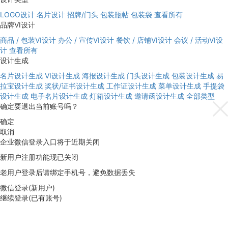
LOGO设计
名片设计
招牌/门头
包装瓶帖
包装袋
查看所有
品牌VI设计
商品 / 包装VI设计
办公 / 宣传VI设计
餐饮 / 店铺VI设计
会议 / 活动VI设
计
查看所有
设计生成
名片设计生成
VI设计生成
海报设计生成
门头设计生成
包装设计生成
易
拉宝设计生成
奖状/证书设计生成
工作证设计生成
菜单设计生成
手提袋
设计生成
电子名片设计生成
灯箱设计生成
邀请函设计生成
全部类型
确定要退出当前账号吗？
确定
取消
企业微信登录入口将于近期关闭
新用户注册功能现已关闭
老用户登录后请绑定手机号，避免数据丢失
微信登录(新用户)
继续登录(已有账号)