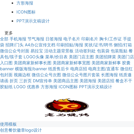
方形海报
ICON图标
PPT演示文稿设计
更多
全部
手机海报
节气海报
日签海报
电子名片
印刷名片
胸卡/工作证
手提
袋
招牌/门头
A4办公宣传文档
印刷招贴/海报
奖状/证书/聘书
侧招/灯箱
微信公众号封面
易拉宝
活动主题背景板
活动签到处
包装袋
包装瓶贴
餐
具包/筷子套
LOGO头像
菜单/价目表
美团门店主图
美团招牌菜
美团门店
入口图
美团商家新鲜事长图
美团商家新鲜事宽图
美团商家新鲜事
胶囊
banner
横版海报/banner
纸质售后卡
电商店招
电商主图/直通车
微信红
包封面
视频边框
微信公众号次图
微信公众号图片套装
长图海报
纸质邀
请函
折页
三折页
DM宣传单
美团商品主图
美团海报
美团店招
餐盒不干
胶贴纸
LOGO
优惠券
方形海报
ICON图标
PPT演示文稿设计
使用模板
创意餐饮徽章logo设计