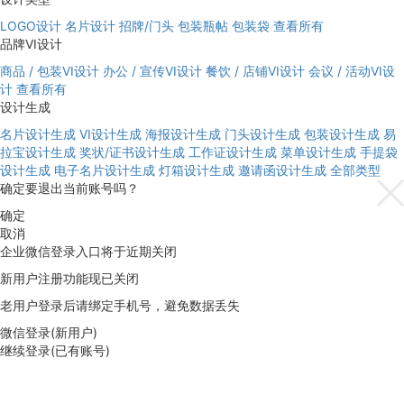
LOGO设计
名片设计
招牌/门头
包装瓶帖
包装袋
查看所有
品牌VI设计
商品 / 包装VI设计
办公 / 宣传VI设计
餐饮 / 店铺VI设计
会议 / 活动VI设
计
查看所有
设计生成
名片设计生成
VI设计生成
海报设计生成
门头设计生成
包装设计生成
易
拉宝设计生成
奖状/证书设计生成
工作证设计生成
菜单设计生成
手提袋
设计生成
电子名片设计生成
灯箱设计生成
邀请函设计生成
全部类型
确定要退出当前账号吗？
确定
取消
企业微信登录入口将于近期关闭
新用户注册功能现已关闭
老用户登录后请绑定手机号，避免数据丢失
微信登录(新用户)
继续登录(已有账号)