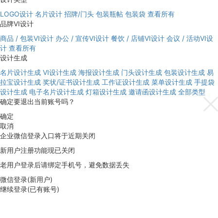
LOGO设计
名片设计
招牌/门头
包装瓶帖
包装袋
查看所有
品牌VI设计
商品 / 包装VI设计
办公 / 宣传VI设计
餐饮 / 店铺VI设计
会议 / 活动VI设
计
查看所有
设计生成
名片设计生成
VI设计生成
海报设计生成
门头设计生成
包装设计生成
易
拉宝设计生成
奖状/证书设计生成
工作证设计生成
菜单设计生成
手提袋
设计生成
电子名片设计生成
灯箱设计生成
邀请函设计生成
全部类型
确定要退出当前账号吗？
确定
取消
企业微信登录入口将于近期关闭
新用户注册功能现已关闭
老用户登录后请绑定手机号，避免数据丢失
微信登录(新用户)
继续登录(已有账号)