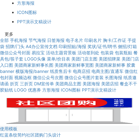
方形海报
ICON图标
PPT演示文稿设计
更多
全部
手机海报
节气海报
日签海报
电子名片
印刷名片
胸卡/工作证
手提
袋
招牌/门头
A4办公宣传文档
印刷招贴/海报
奖状/证书/聘书
侧招/灯箱
微信公众号封面
易拉宝
活动主题背景板
活动签到处
包装袋
包装瓶贴
餐
具包/筷子套
LOGO头像
菜单/价目表
美团门店主图
美团招牌菜
美团门店
入口图
美团商家新鲜事长图
美团商家新鲜事宽图
美团商家新鲜事
胶囊
banner
横版海报/banner
纸质售后卡
电商店招
电商主图/直通车
微信红
包封面
视频边框
微信公众号次图
微信公众号图片套装
长图海报
纸质邀
请函
折页
三折页
DM宣传单
美团商品主图
美团海报
美团店招
餐盒不干
胶贴纸
LOGO
优惠券
方形海报
ICON图标
PPT演示文稿设计
使用模板
红蓝条纹简约社区团购门头设计