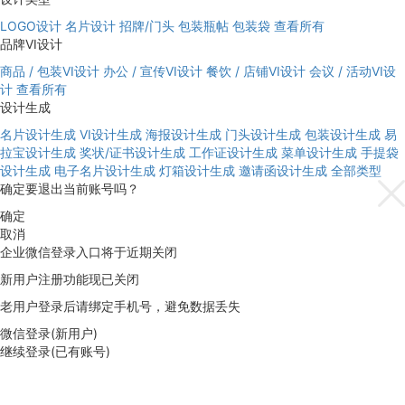
LOGO设计
名片设计
招牌/门头
包装瓶帖
包装袋
查看所有
品牌VI设计
商品 / 包装VI设计
办公 / 宣传VI设计
餐饮 / 店铺VI设计
会议 / 活动VI设
计
查看所有
设计生成
名片设计生成
VI设计生成
海报设计生成
门头设计生成
包装设计生成
易
拉宝设计生成
奖状/证书设计生成
工作证设计生成
菜单设计生成
手提袋
设计生成
电子名片设计生成
灯箱设计生成
邀请函设计生成
全部类型
确定要退出当前账号吗？
确定
取消
企业微信登录入口将于近期关闭
新用户注册功能现已关闭
老用户登录后请绑定手机号，避免数据丢失
微信登录(新用户)
继续登录(已有账号)