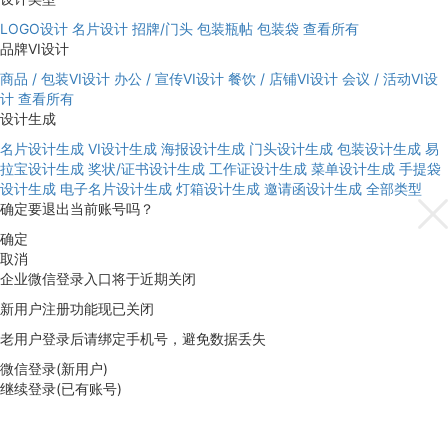
LOGO设计
名片设计
招牌/门头
包装瓶帖
包装袋
查看所有
品牌VI设计
商品 / 包装VI设计
办公 / 宣传VI设计
餐饮 / 店铺VI设计
会议 / 活动VI设
计
查看所有
设计生成
名片设计生成
VI设计生成
海报设计生成
门头设计生成
包装设计生成
易
拉宝设计生成
奖状/证书设计生成
工作证设计生成
菜单设计生成
手提袋
设计生成
电子名片设计生成
灯箱设计生成
邀请函设计生成
全部类型
确定要退出当前账号吗？
确定
取消
企业微信登录入口将于近期关闭
新用户注册功能现已关闭
老用户登录后请绑定手机号，避免数据丢失
微信登录(新用户)
继续登录(已有账号)