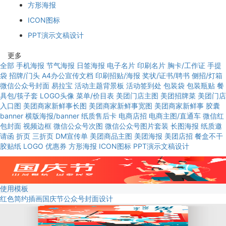
方形海报
ICON图标
PPT演示文稿设计
更多
全部
手机海报
节气海报
日签海报
电子名片
印刷名片
胸卡/工作证
手提
袋
招牌/门头
A4办公宣传文档
印刷招贴/海报
奖状/证书/聘书
侧招/灯箱
微信公众号封面
易拉宝
活动主题背景板
活动签到处
包装袋
包装瓶贴
餐
具包/筷子套
LOGO头像
菜单/价目表
美团门店主图
美团招牌菜
美团门店
入口图
美团商家新鲜事长图
美团商家新鲜事宽图
美团商家新鲜事
胶囊
banner
横版海报/banner
纸质售后卡
电商店招
电商主图/直通车
微信红
包封面
视频边框
微信公众号次图
微信公众号图片套装
长图海报
纸质邀
请函
折页
三折页
DM宣传单
美团商品主图
美团海报
美团店招
餐盒不干
胶贴纸
LOGO
优惠券
方形海报
ICON图标
PPT演示文稿设计
使用模板
红色简约插画国庆节公众号封面设计