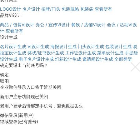
LOGO设计
名片设计
招牌/门头
包装瓶帖
包装袋
查看所有
品牌VI设计
商品 / 包装VI设计
办公 / 宣传VI设计
餐饮 / 店铺VI设计
会议 / 活动VI设
计
查看所有
设计生成
名片设计生成
VI设计生成
海报设计生成
门头设计生成
包装设计生成
易
拉宝设计生成
奖状/证书设计生成
工作证设计生成
菜单设计生成
手提袋
设计生成
电子名片设计生成
灯箱设计生成
邀请函设计生成
全部类型
确定要退出当前账号吗？
确定
取消
企业微信登录入口将于近期关闭
新用户注册功能现已关闭
老用户登录后请绑定手机号，避免数据丢失
微信登录(新用户)
继续登录(已有账号)