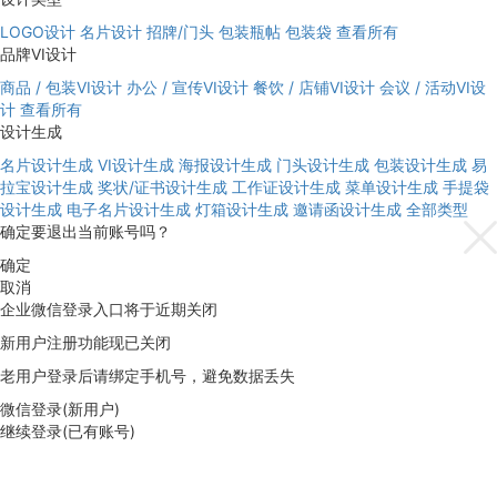
LOGO设计
名片设计
招牌/门头
包装瓶帖
包装袋
查看所有
品牌VI设计
商品 / 包装VI设计
办公 / 宣传VI设计
餐饮 / 店铺VI设计
会议 / 活动VI设
计
查看所有
设计生成
名片设计生成
VI设计生成
海报设计生成
门头设计生成
包装设计生成
易
拉宝设计生成
奖状/证书设计生成
工作证设计生成
菜单设计生成
手提袋
设计生成
电子名片设计生成
灯箱设计生成
邀请函设计生成
全部类型
确定要退出当前账号吗？
确定
取消
企业微信登录入口将于近期关闭
新用户注册功能现已关闭
老用户登录后请绑定手机号，避免数据丢失
微信登录(新用户)
继续登录(已有账号)