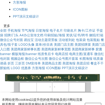
方形海报
ICON图标
PPT演示文稿设计
更多
全部
手机海报
节气海报
日签海报
电子名片
印刷名片
胸卡/工作证
手提
袋
招牌/门头
A4办公宣传文档
印刷招贴/海报
奖状/证书/聘书
侧招/灯箱
微信公众号封面
易拉宝
活动主题背景板
活动签到处
包装袋
包装瓶贴
餐
具包/筷子套
LOGO头像
菜单/价目表
美团门店主图
美团招牌菜
美团门店
入口图
美团商家新鲜事长图
美团商家新鲜事宽图
美团商家新鲜事
胶囊
banner
横版海报/banner
纸质售后卡
电商店招
电商主图/直通车
微信红
包封面
视频边框
微信公众号次图
微信公众号图片套装
长图海报
纸质邀
请函
折页
三折页
DM宣传单
美团商品主图
美团海报
美团店招
餐盒不干
胶贴纸
LOGO
优惠券
方形海报
ICON图标
PPT演示文稿设计
使用模板
本网站使用cookies以提升您的使用体验及统计网站流量
绿色复古传统古朴书店书行门头招牌设计
相关数据。继续使用本网站表示您同意我们使用