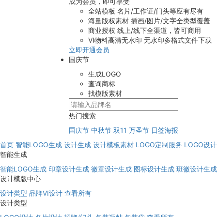
成为会员，即可享受
全站模板
名片/工作证/门头等应有尽有
海量版权素材
插画/图片/文字全类型覆盖
商业授权
线上/线下全渠道，皆可商用
VI物料高清无水印
无水印多格式文件下载
立即开通会员
国庆节
生成LOGO
查询商标
找模版素材
热门搜索
国庆节
中秋节
双11
万圣节
日签海报
首页
智能LOGO生成
设计生成
设计模板素材
LOGO定制服务
LOGO设
智能生成
智能LOGO生成
印章设计生成
徽章设计生成
图标设计生成
班徽设计生成
设计模版中心
设计类型
品牌VI设计
查看所有
设计类型